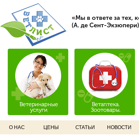
Пер
Вет Лист
ос
«Мы в ответе за тех,
со
(А. де Сент-Экзюпери)
О НАС
ЦЕНЫ
СТАТЬИ
НОВОСТИ