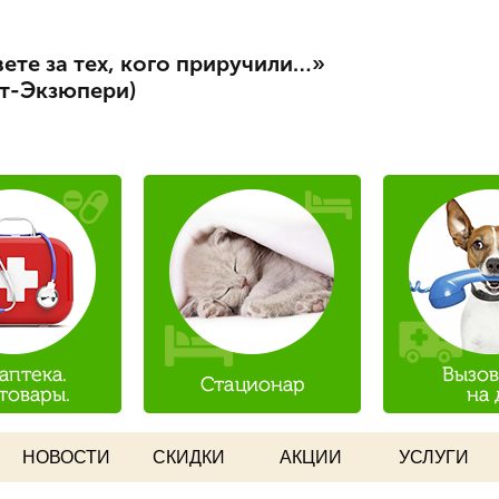
Перейти к
ист
основному
ете за тех, кого приручили…»
содержанию
нт-Экзюпери)
НОВОСТИ
СКИДКИ
АКЦИИ
УСЛУГИ