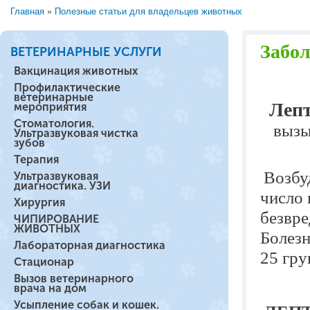
Главная
»
Полезные статьи для владельцев животных
Вы здесь
Забол
ВЕТЕРИНАРНЫЕ УСЛУГИ
Вакцинация животных
Профилактические
ветеринарные
Леп
мероприятия
Стоматология.
вызы
Ультразвуковая чистка
зубов
Терапия
Возбу
Ультразвуковая
диагностика. УЗИ
число 
Хирургия
безвре
ЧИПИРОВАНИЕ
ЖИВОТНЫХ
Болезн
Лабораторная диагностика
25 гру
Стационар
Вызов ветеринарного
врача на дом
Усыпление собак и кошек.