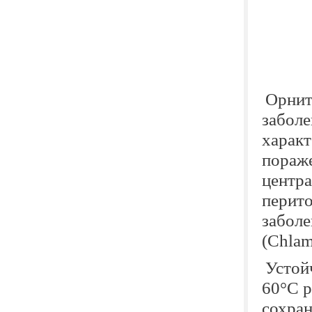
Орнит
заболе
характ
пораже
центра
перито
заболе
(Chlam
Устой
60°С р
сохран