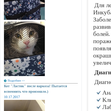
Для л
Инкуба
Заболе
,
разви
болей.
пораже
появля
окраши
увелич
Диагн
Диагн
Подробнее >>
Кот "Ластик" после наркоза! Пытается
Ан
вспомнить что произошло.)
10.17.2017
Кл
Ла