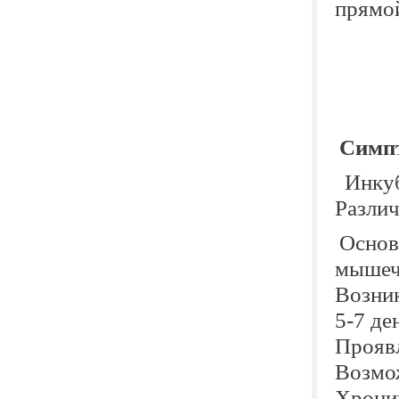
прямо
Симпт
Инкуб
Различ
Основ
мышечн
Возник
5-7 де
Проявл
Возмо
Хрони