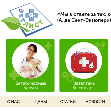
Пер
Вет Лист
ос
«Мы в ответе за тех,
со
(А. де Сент-Экзюпери)
О НАС
ЦЕНЫ
СТАТЬИ
НОВОСТИ