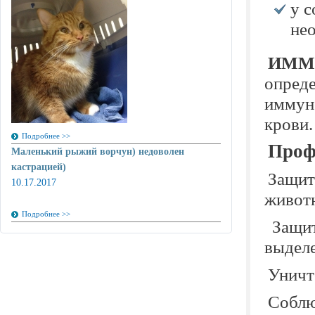
у с
не
ИММ
опреде
иммун
крови.
Подробнее >>
Проф
Маленький рыжий ворчун) недоволен
кастрацией)
Защит
10.17.2017
живот
Подробнее >>
Защит
выде
Уничт
Соб