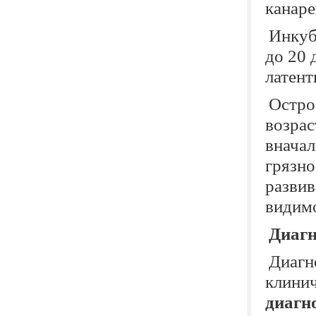
канаре
Инкуб
до 20 
латент
Остро
возрас
вначал
грязно
развив
видимо
Диагн
Диагн
клинич
диагн