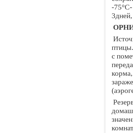
-75°С-
3дней,
ОРН
Источ
птицы.
с поме
переда
корма,
зараже
(аэрог
Резер
домаш
значе
комнат