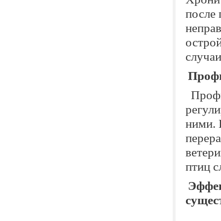
после 
неправ
острой
случаи
Проф
Профи
регули
ними.
перера
ветери
птиц с
Эффек
сущест